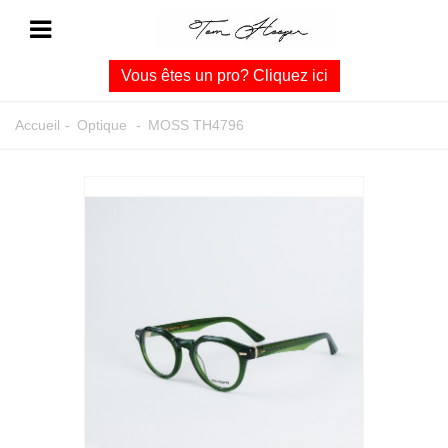
Vous êtes un pro? Cliquez ici
Accueil
-
Optique
-
MOSS TH4796