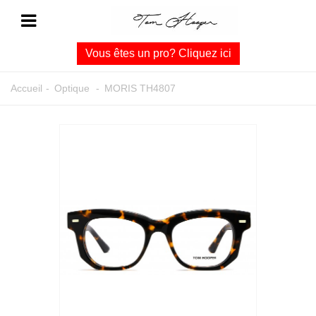
Vous êtes un pro? Cliquez ici
Accueil
-
Optique
-
MORIS TH4807