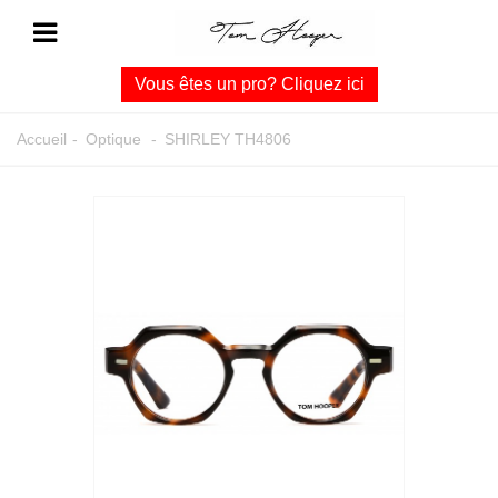
Vous êtes un pro? Cliquez ici
Accueil
-
Optique
-
SHIRLEY TH4806