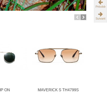
Précéde
Suivant
IP ON
MAVERICK S TH4799S
NEW SC