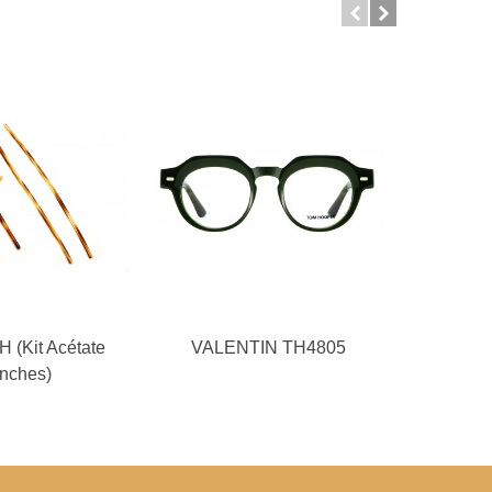
 (Kit Acétate
VALENTIN TH4805
MANU
nches)