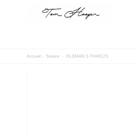
Accueil
-
Solaire
-
OLDMAN S TH4812S